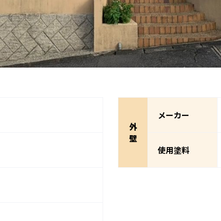
メーカー
外
壁
使用塗料