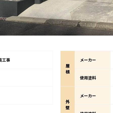
装工事
メーカー
屋
根
使用塗料
メーカー
外
壁