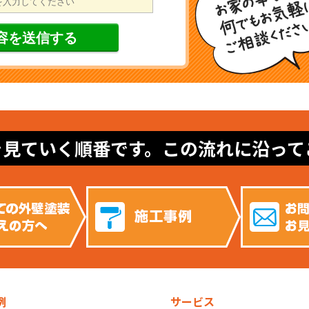
を見ていく順番です。この流れに沿って
例
サービス