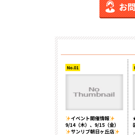
お
イベント開催情報
9/14（木）、9/15（金）
サンリブ朝日ヶ丘店