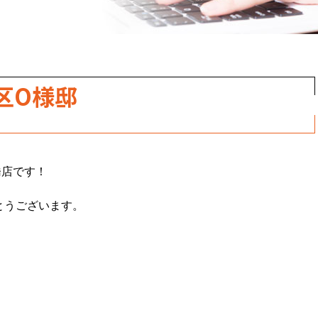
区O様邸
橋店です！
とうございます。